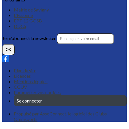
Mairie de Savigny
L'Essonne
EPT 12 GOSB
DDCS
Je m'abonne à la newsletter
OK
Plan du site
Licences
Mentions légales
CGUV
Paramétrer vos cookies
Se connecter
Propulsé par AssoConnect, le logiciel des Clubs
Omnisports