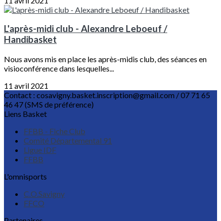
11 avril 2021
L'après-midi club - Alexandre Leboeuf /
Handibasket
Nous avons mis en place les après-midis club, des séances en
visioconférence dans lesquelles...
11 avril 2021
Contact : cosavigny.basket.inscription@gmail.com / 07 71 65
46 47 (SMS de préférence)
Liens Basket
FFBB - Fiche Club
Comité Départemental 91
Ligue IDF
FFBB
L'omnisports
C.O.Savigny
FFCO
Partenaires