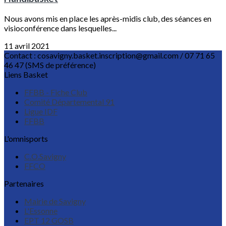
Nous avons mis en place les après-midis club, des séances en
visioconférence dans lesquelles...
11 avril 2021
Contact : cosavigny.basket.inscription@gmail.com / 07 71 65
46 47 (SMS de préférence)
Liens Basket
FFBB - Fiche Club
Comité Départemental 91
Ligue IDF
FFBB
L'omnisports
C.O.Savigny
FFCO
Partenaires
Mairie de Savigny
L'Essonne
EPT 12 GOSB