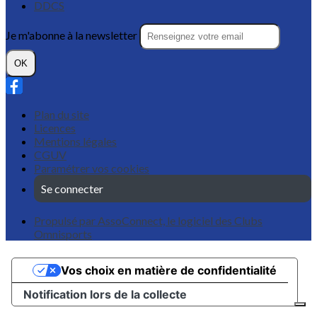
DDCS
Je m'abonne à la newsletter
OK
Plan du site
Licences
Mentions légales
CGUV
Paramétrer vos cookies
Se connecter
Propulsé par AssoConnect, le logiciel des Clubs
Omnisports
Vos choix en matière de confidentialité
Notification lors de la collecte