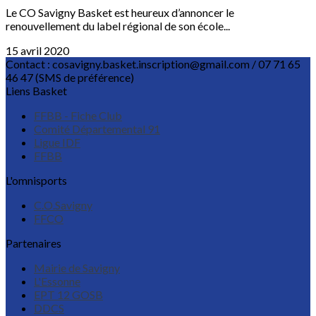
Le CO Savigny Basket est heureux d’annoncer le
renouvellement du label régional de son école...
15 avril 2020
Contact : cosavigny.basket.inscription@gmail.com / 07 71 65
46 47 (SMS de préférence)
Liens Basket
FFBB - Fiche Club
Comité Départemental 91
Ligue IDF
FFBB
L'omnisports
C.O.Savigny
FFCO
Partenaires
Mairie de Savigny
L'Essonne
EPT 12 GOSB
DDCS