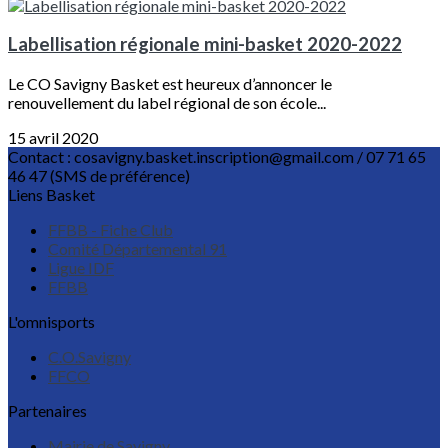
Labellisation régionale mini-basket 2020-2022
Le CO Savigny Basket est heureux d’annoncer le
renouvellement du label régional de son école...
15 avril 2020
Contact : cosavigny.basket.inscription@gmail.com / 07 71 65
46 47 (SMS de préférence)
Liens Basket
FFBB - Fiche Club
Comité Départemental 91
Ligue IDF
FFBB
L'omnisports
C.O.Savigny
FFCO
Partenaires
Mairie de Savigny