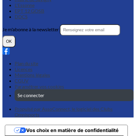
L'Essonne
EPT 12 GOSB
DDCS
Je m'abonne à la newsletter
OK
Plan du site
Licences
Mentions légales
CGUV
Paramétrer vos cookies
Se connecter
Propulsé par AssoConnect, le logiciel des Clubs
Omnisports
Vos choix en matière de confidentialité