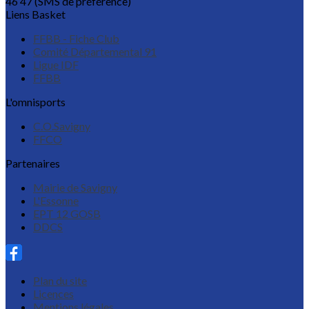
46 47 (SMS de préférence)
Liens Basket
FFBB - Fiche Club
Comité Départemental 91
Ligue IDF
FFBB
L'omnisports
C.O.Savigny
FFCO
Partenaires
Mairie de Savigny
L'Essonne
EPT 12 GOSB
DDCS
Plan du site
Licences
Mentions légales