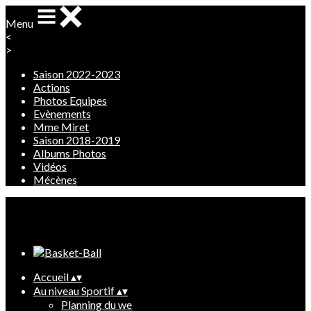
Menu
<
>
Saison 2022-2023
Actions
Photos Equipes
Evènements
Mme Miret
Saison 2018-2019
Albums Photos
Vidéos
Mécènes
Ajoutez un logo, un bouton, des réseaux sociaux
Cliquez pour éditer
Accueil
▴
▾
Au niveau Sportif
▴
▾
Planning du we