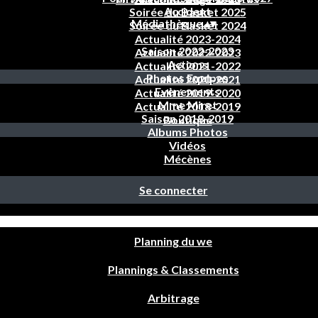
Accident
Soirée du Basket 2025
Médiathèque
▴
▾
Soirée du Basket 2024
Actualité 2023-2024
Saison 2022-2023
Actualité 2022-2023
Actions
Actualité 2021-2022
Photos Equipes
Actualité 2020-2021
Evènements
Actualité 2019-2020
Mme Miret
Actualité 2018-2019
Saison 2018-2019
Boutique
Albums Photos
Vidéos
Mécènes
Se connecter
Planning du we
Plannings & Classements
Arbitrage