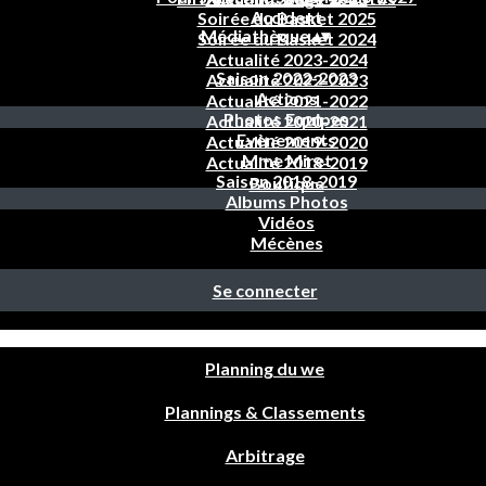
Accident
Soirée du Basket 2025
Médiathèque
▴
▾
Soirée du Basket 2024
Actualité 2023-2024
Saison 2022-2023
Actualité 2022-2023
Actions
Actualité 2021-2022
Photos Equipes
Actualité 2020-2021
Evènements
Actualité 2019-2020
Mme Miret
Actualité 2018-2019
Saison 2018-2019
Boutique
Albums Photos
Vidéos
Mécènes
Se connecter
Planning du we
Plannings & Classements
Arbitrage