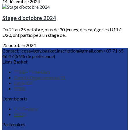
14 décembre 2024
Stage d’octobre 2024
Du 21 au 25 octobre, plus de 30 jeunes, des catégories U11 à
U20, ont participé à un stage de...
25 octobre 2024
Contact : cosavigny.basket.inscription@gmail.com / 07 71 65
46 47 (SMS de préférence)
Liens Basket
FFBB - Fiche Club
Comité Départemental 91
Ligue IDF
FFBB
L'omnisports
C.O.Savigny
FFCO
Partenaires