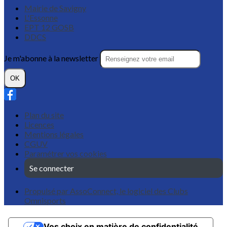
Mairie de Savigny
L'Essonne
EPT 12 GOSB
DDCS
Je m'abonne à la newsletter
OK
Plan du site
Licences
Mentions légales
CGUV
Paramétrer vos cookies
Se connecter
Propulsé par AssoConnect, le logiciel des Clubs
Omnisports
Vos choix en matière de confidentialité