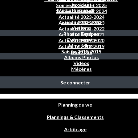
Accident
Soirée du Basket 2025
Médiathèque
▴
▾
Soirée du Basket 2024
Actualité 2023-2024
Saison 2022-2023
Actualité 2022-2023
Actions
Actualité 2021-2022
Photos Equipes
Actualité 2020-2021
Evènements
Actualité 2019-2020
Mme Miret
Actualité 2018-2019
Saison 2018-2019
Boutique
Albums Photos
Vidéos
Mécènes
Se connecter
Planning du we
Plannings & Classements
Arbitrage